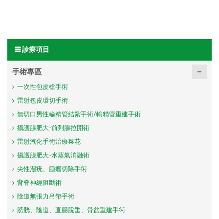
診療項目
手術專區
一次性包皮槍手術
雷射包皮環切手術
無切口男性輸精管結紮手術/輸精管重建手術
攝護腺肥大-前列腺拉開術
雷射汽化手術治療菜花
攝護腺肥大-水蒸氣消融術
尖性濕疣、腫瘤切除手術
背脊神經阻斷術
陰道無張力吊帶手術
膀胱、陰道、直腸脫垂、骨盆重建手術