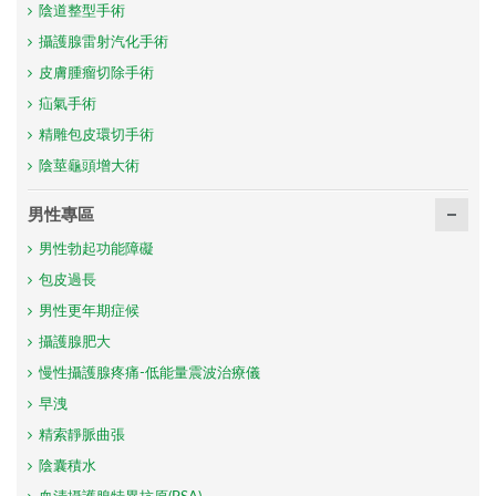
陰道整型手術
攝護腺雷射汽化手術
皮膚腫瘤切除手術
疝氣手術
精雕包皮環切手術
陰莖龜頭增大術
男性專區
男性勃起功能障礙
包皮過長
男性更年期症候
攝護腺肥大
慢性攝護腺疼痛-低能量震波治療儀
早洩
精索靜脈曲張
陰囊積水