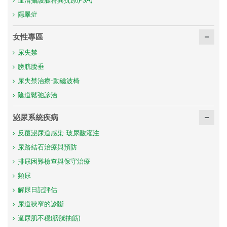
血清攝護腺特異抗原(PSA)
隱睪症
女性專區
尿失禁
膀胱脫垂
尿失禁治療-動磁波椅
陰道鬆弛診治
泌尿系統疾病
反覆泌尿道感染-玻尿酸灌注
尿路結石治療與預防
排尿困難檢查與保守治療
頻尿
解尿日記評估
尿道狹窄的診斷
逼尿肌不穩(膀胱抽筋)