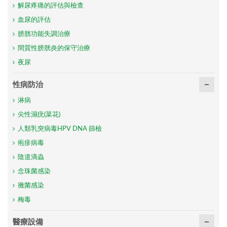
解尿疼痛的評估與檢查
血尿的評估
膀胱功能失調治療
間質性膀胱炎的保守治療
夜尿
性病防治
淋病
尖性濕疣(菜花)
人類乳突病毒HPV DNA 篩檢
疱疹病毒
陰道滴蟲
念珠菌感染
黴菌感染
梅毒
醫療設備