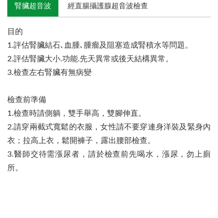
腎臟超音波
經直腸攝護腺超音波檢查
目的
1.評估腎臟結石､血腫､腫瘤及阻塞造成腎積水等問題。
2.評估腎臟大小.功能.先天異常或後天結構異常。
3.檢查左右腎臟有無病變
檢查前準備
1.檢查時請側躺，雙手舉高，雙腳伸直。
2.請穿兩截式寬鬆的衣服，女性請不要穿連身洋裝及緊身內
衣；拉高上衣，鬆開褲子，露出腰部檢查。
3.醫師交待需漲尿者，請於檢查前先喝水，漲尿，勿上廁
所。