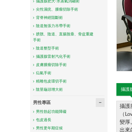
攝護腺肥大-水蒸氣消融術
尖性濕疣、腫瘤切除手術
背脊神經阻斷術
陰道無張力吊帶手術
膀胱、陰道、直腸脫垂、骨盆重建
手術
陰道整型手術
攝護腺雷射汽化手術
皮膚腫瘤切除手術
疝氣手術
精雕包皮環切手術
攝護
陰莖龜頭增大術
男性專區
攝護
男性勃起功能障礙
（Lo
包皮過長
變厚
男性更年期症候
出來