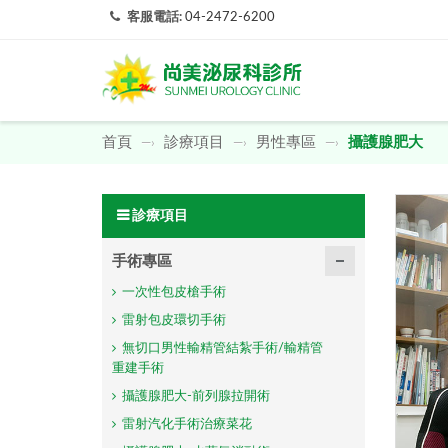
客服電話:
04-2472-6200
首頁
診療項目
男性專區
攝護腺肥大
—›
—›
—›
診療項目
手術專區
一次性包皮槍手術
雷射包皮環切手術
無切口男性輸精管結紮手術/輸精管
重建手術
攝護腺肥大-前列腺拉開術
雷射汽化手術治療菜花