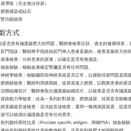
☆尿滯留（完全無法排尿）
☆膀胱感染或結石
☆腎功能損害
斷方式
斷是否患有攝護腺肥大的問題，醫師會檢查症狀、過去的健康情形，
☆肛門指診：醫師將手指經由肛門伸入患者直腸內，檢查直腸前方的
☆尿液檢查：分析患者的尿液，以確定是否有無感染。
☆抽血檢驗：檢驗血液確定腎臟是否有任何問題。
☆神經學檢查：檢驗腦部與神經系統是否正常，以摒除排尿問題是因
☆膀胱鏡檢查：醫師利用膀胱鏡，從尿道進入膀胱，以觀察患者的尿
☆活體組織切片：醫師會取出攝護腺組織切片，以檢查是否含有攝護
☆尿路動力學檢查：此為一系列針對尿道、膀胱儲尿、排尿是否順暢
☆經直腸超音波檢查：這項超音波檢查，運用一種感測器裝置，從器
音波可以檢測出攝護腺是否有任何異常。
前列腺特異性抗原（Prostate specific antigen，簡稱P
血液中前列腺特異性抗原的數值較高，這是前列腺肥大的明顯指標。