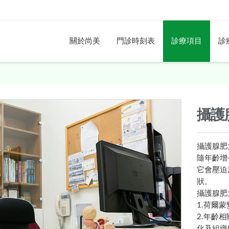
關於尚美
門診時刻表
診療項目
診
攝護
攝護腺肥
隨年齡增
它會壓迫
狀。
攝護腺肥
1.荷爾
2.年齡
化及組織