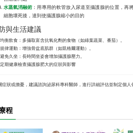
水蒸氣消融術
：用專用的軟管放入尿道至攝護腺的位置，再
細胞壞死後，達到使攝護腺縮小的目的
防與生活建議
1.均衡飲食：多攝取富含抗氧化劑的食物（如綠葉蔬菜、番茄）。
2.規律運動：增強骨盆底肌群（如凱格爾運動）。
3.避免久坐：長時間坐姿會增加攝護腺壓力。
4.定期健康檢查攝護腺肥大的症狀與影響
關症狀或擔憂，建議諮詢泌尿科專科醫師，進行詳細評估並制定個人
療程