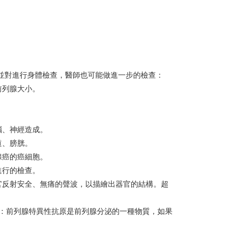
並對進行身體檢查，醫師也可能做進一步的檢查：
前列腺大小。
腦、神經造成。
道、膀胱。
腺癌的癌細胞。
進行的檢查。
官反射安全、無痛的聲波，以描繪出器官的結構。超
SA）抽血檢驗：前列腺特異性抗原是前列腺分泌的一種物質，如果