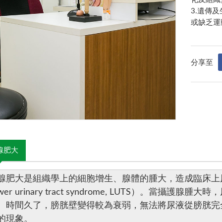
3.遺傳
或缺乏運
分享至
腺肥大
腺肥大是
組織學上的細胞增生、腺體的腫大，造成臨床上
wer urinary tract syndrome, LUTS）。當
。時間久了，膀胱壁變得較為衰弱，無法將尿液從膀胱完
的現象。