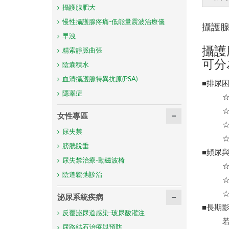
攝護腺肥大
慢性攝護腺疼痛-低能量震波治療儀
攝護
早洩
攝護
精索靜脈曲張
可分
陰囊積水
血清攝護腺特異抗原(PSA)
■排尿
隱睪症
女性專區
尿失禁
膀胱脫垂
■頻尿
尿失禁治療-動磁波椅
陰道鬆弛診治
泌尿系統疾病
■長期
反覆泌尿道感染-玻尿酸灌注
若未
尿路結石治療與預防