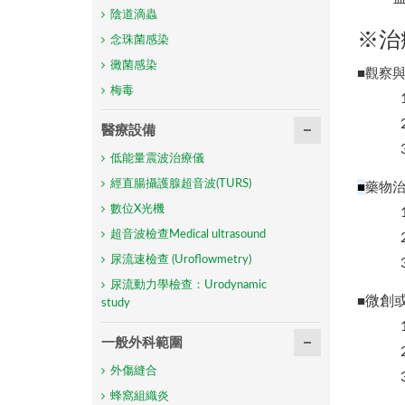
陰道滴蟲
※治
念珠菌感染
黴菌感染
■觀察
梅毒
醫療設備
低能量震波治療儀
經直腸攝護腺超音波(TURS)
■
藥物
數位X光機
超音波檢查Medical ultrasound
尿流速檢查 (Uroflowmetry)
尿流動力學檢查：Urodynamic
微創
■
study
一般外科範圍
外傷縫合
蜂窩組織炎