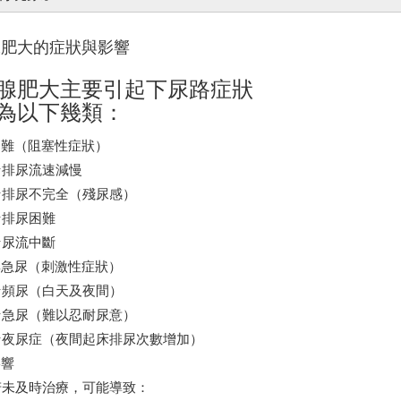
腺肥大的症狀與影響
腺肥大主要引起下尿路症狀
為以下幾類：
困難（阻塞性症狀）
☆排尿流速減慢
☆排尿不完全（殘尿感）
☆排尿困難
☆尿流中斷
與急尿（刺激性症狀）
☆頻尿（白天及夜間）
☆急尿（難以忍耐尿意）
☆夜尿症（夜間起床排尿次數增加）
影響
及時治療，可能導致：