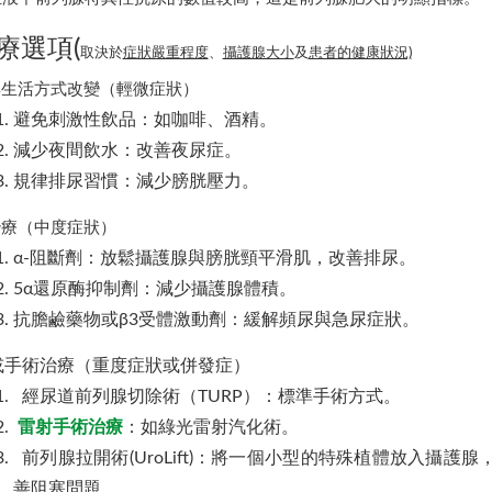
療選項(
取決於
症狀嚴重程度
、
攝護腺大小
及
患者的健康狀況)
與生活方式改變（輕微症狀）
避免刺激性飲品：如咖啡、酒精。
減少夜間飲水：改善夜尿症。
規律排尿習慣：減少膀胱壓力。
治療（中度症狀）
α-阻斷劑：放鬆攝護腺與膀胱頸平滑肌，改善排尿。
5α還原酶抑制劑：減少攝護腺體積。
抗膽鹼藥物或β3受體激動劑：緩解頻尿與急尿症狀。
或手術治療（重度症狀或併發症）
經尿道前列腺切除術（TURP）：標準手術方式。
雷射手術治療
：如綠光雷射汽化術。
前列腺拉開術(UroLift)：將一個小型的特殊植體放入攝
善阻塞問題