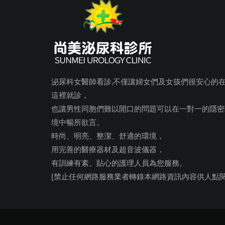
泌尿科女醫師看診,不僅讓婦女們及女孩們很安心的
這裡就診，
也讓男性同胞們難以開口的問題可以在一對一的隱密
境中暢所欲言。
時尚、明亮、整潔、舒適的環境，
用完善的醫療器材及超音波儀器，
有訓練有素、貼心的護理人員為您服務。
[禁止任何網路服務業者轉錄本網路資訊內容供人點閱