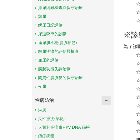
排尿困難檢查與保守治療
頻尿
解尿日記評估
※診
尿道狹窄的診斷
逼尿肌不穩(膀胱抽筋)
為了診
解尿疼痛的評估與檢查
血尿的評估
膀胱功能失調治療
間質性膀胱炎的保守治療
夜尿
性病防治
淋病
尖性濕疣(菜花)
人類乳突病毒HPV DNA 篩檢
☆
疱疹病毒