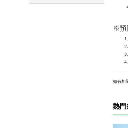
※預
如有相
熱門