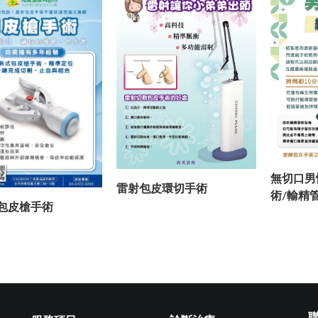
無切口男
雷射包皮環切手術
術/輸精
包皮槍手術