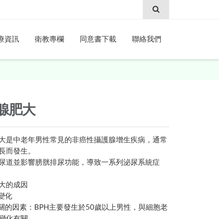
療資訊
衛教專欄
同意書下載
聯絡我們
腺肥大
大是中老年男性常見的非癌性攝護腺增生疾病，通常
長而發生。
尿道並影響膀胱排尿功能，導致一系列泌尿系統症
大的成因
蒙變化
相關的因素：BPH主要發生於50歲以上男性，與細胞老
變化有關。