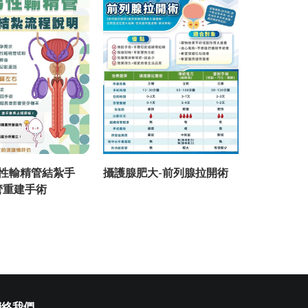
性輸精管結紮手
攝護腺肥大-前列腺拉開術
攝護腺肥大
管重建手術
聯絡我們