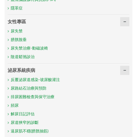
隱睪症
女性專區
尿失禁
膀胱脫垂
尿失禁治療-動磁波椅
陰道鬆弛診治
泌尿系統疾病
反覆泌尿道感染-玻尿酸灌注
尿路結石治療與預防
排尿困難檢查與保守治療
頻尿
解尿日記評估
尿道狹窄的診斷
逼尿肌不穩(膀胱抽筋)