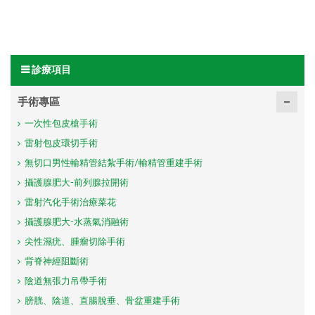
診療項目
手術專區
一次性包皮槍手術
雷射包皮環切手術
無切口男性輸精管結紮手術/輸精管重建手術
攝護腺肥大-前列腺拉開術
雷射汽化手術治療菜花
攝護腺肥大-水蒸氣消融術
尖性濕疣、腫瘤切除手術
背脊神經阻斷術
陰道無張力吊帶手術
膀胱、陰道、直腸脫垂、骨盆重建手術