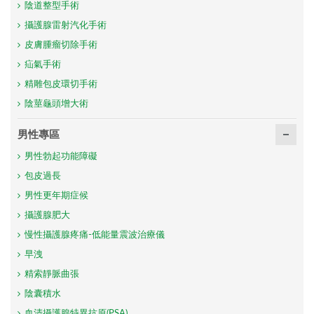
陰道整型手術
攝護腺雷射汽化手術
皮膚腫瘤切除手術
疝氣手術
精雕包皮環切手術
陰莖龜頭增大術
男性專區
男性勃起功能障礙
包皮過長
男性更年期症候
攝護腺肥大
慢性攝護腺疼痛-低能量震波治療儀
早洩
精索靜脈曲張
陰囊積水
血清攝護腺特異抗原(PSA)