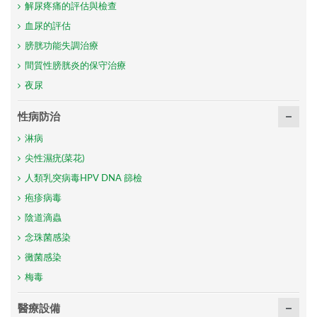
解尿疼痛的評估與檢查
血尿的評估
膀胱功能失調治療
間質性膀胱炎的保守治療
夜尿
性病防治
淋病
尖性濕疣(菜花)
人類乳突病毒HPV DNA 篩檢
疱疹病毒
陰道滴蟲
念珠菌感染
黴菌感染
梅毒
醫療設備