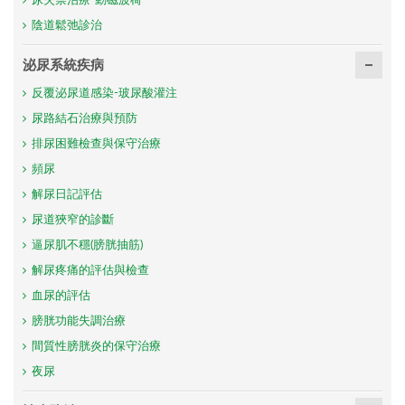
尿失禁治療-動磁波椅
陰道鬆弛診治
泌尿系統疾病
反覆泌尿道感染-玻尿酸灌注
尿路結石治療與預防
排尿困難檢查與保守治療
頻尿
解尿日記評估
尿道狹窄的診斷
逼尿肌不穩(膀胱抽筋)
解尿疼痛的評估與檢查
血尿的評估
膀胱功能失調治療
間質性膀胱炎的保守治療
夜尿