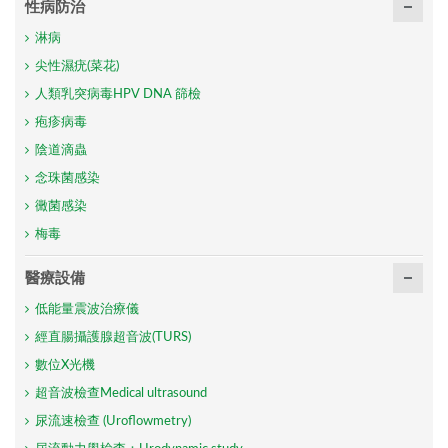
性病防治
淋病
尖性濕疣(菜花)
人類乳突病毒HPV DNA 篩檢
疱疹病毒
陰道滴蟲
念珠菌感染
黴菌感染
梅毒
醫療設備
低能量震波治療儀
經直腸攝護腺超音波(TURS)
數位X光機
超音波檢查Medical ultrasound
尿流速檢查 (Uroflowmetry)