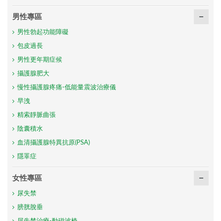
男性專區
男性勃起功能障礙
包皮過長
男性更年期症候
攝護腺肥大
慢性攝護腺疼痛-低能量震波治療儀
早洩
精索靜脈曲張
陰囊積水
血清攝護腺特異抗原(PSA)
隱睪症
女性專區
尿失禁
膀胱脫垂