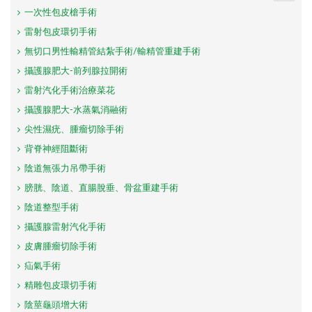
一次性包皮槍手術
雷射包皮環切手術
無切口男性輸精管結紮手術/輸精管重建手術
攝護腺肥大-前列腺拉開術
雷射汽化手術治療菜花
攝護腺肥大-水蒸氣消融術
尖性濕疣、腫瘤切除手術
背脊神經阻斷術
陰道無張力吊帶手術
膀胱、陰道、直腸脫垂、骨盆重建手術
陰道整型手術
攝護腺雷射汽化手術
皮膚腫瘤切除手術
疝氣手術
精雕包皮環切手術
陰莖龜頭增大術