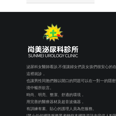
泌尿科女醫師看診,不僅讓婦女們及女孩們很安心的
這裡就診，
也讓男性同胞們難以開口的問題可以在一對一的隱密
境中暢所欲言。
時尚、明亮、整潔、舒適的環境，
用完善的醫療器材及超音波儀器，
有訓練有素、貼心的護理人員為您服務。
[禁止任何網路服務業者轉錄本網路資訊內容供人點閱