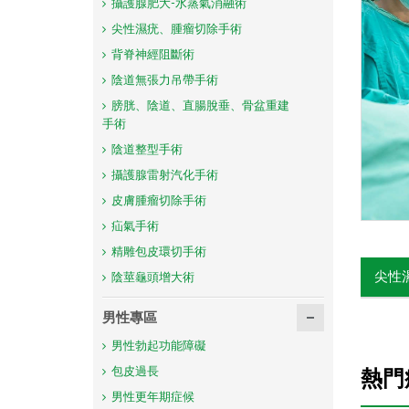
攝護腺肥大-水蒸氣消融術
尖性濕疣、腫瘤切除手術
背脊神經阻斷術
陰道無張力吊帶手術
膀胱、陰道、直腸脫垂、骨盆重建
手術
陰道整型手術
攝護腺雷射汽化手術
皮膚腫瘤切除手術
疝氣手術
精雕包皮環切手術
尖性
陰莖龜頭增大術
男性專區
男性勃起功能障礙
包皮過長
熱門
男性更年期症候