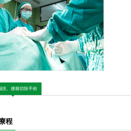
濕疣、腫瘤切除手術
療程