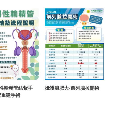
性輸精管結紮手
攝護腺肥大-前列腺拉開術
攝護腺肥大
管重建手術