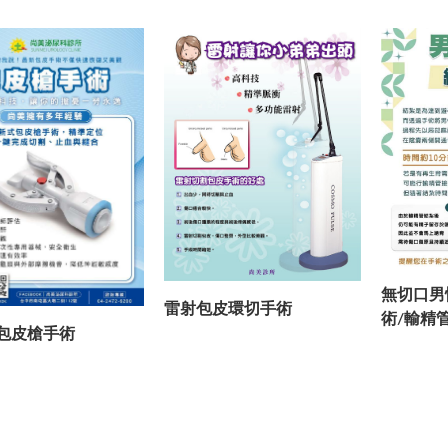
無切口男
雷射包皮環切手術
術/輸精
包皮槍手術