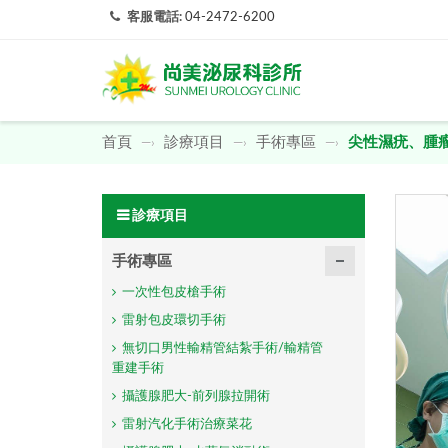
客服電話:
04-2472-6200
首頁
診療項目
手術專區
尖性濕疣、腫
—›
—›
—›
診療項目
手術專區
一次性包皮槍手術
雷射包皮環切手術
無切口男性輸精管結紮手術/輸精管
重建手術
攝護腺肥大-前列腺拉開術
雷射汽化手術治療菜花