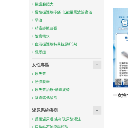
攝護腺肥大
慢性攝護腺疼痛-低能量震波治療儀
早洩
精索靜脈曲張
陰囊積水
血清攝護腺特異抗原(PSA)
隱睪症
女性專區
尿失禁
膀胱脫垂
尿失禁治療-動磁波椅
一次性
陰道鬆弛診治
泌尿系統疾病
反覆泌尿道感染-玻尿酸灌注
尿路結石治療與預防