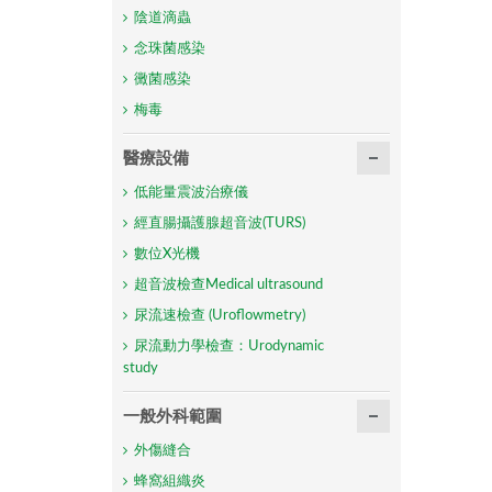
陰道滴蟲
念珠菌感染
黴菌感染
梅毒
醫療設備
低能量震波治療儀
經直腸攝護腺超音波(TURS)
數位X光機
超音波檢查Medical ultrasound
尿流速檢查 (Uroflowmetry)
尿流動力學檢查：Urodynamic
study
一般外科範圍
外傷縫合
蜂窩組織炎