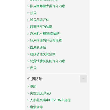
排尿困難檢查與保守治療
頻尿
解尿日記評估
尿道狹窄的診斷
逼尿肌不穩(膀胱抽筋)
解尿疼痛的評估與檢查
血尿的評估
膀胱功能失調治療
間質性膀胱炎的保守治療
夜尿
性病防治
淋病
尖性濕疣(菜花)
人類乳突病毒HPV DNA 篩檢
疱疹病毒