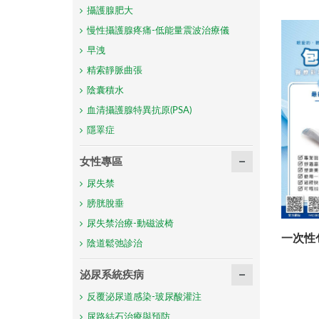
攝護腺肥大
慢性攝護腺疼痛-低能量震波治療儀
早洩
精索靜脈曲張
陰囊積水
血清攝護腺特異抗原(PSA)
隱睪症
女性專區
尿失禁
膀胱脫垂
尿失禁治療-動磁波椅
一次性
陰道鬆弛診治
泌尿系統疾病
反覆泌尿道感染-玻尿酸灌注
尿路結石治療與預防