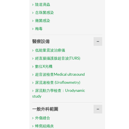
陰道滴蟲
念珠菌感染
黴菌感染
梅毒
醫療設備
低能量震波治療儀
經直腸攝護腺超音波(TURS)
數位X光機
超音波檢查Medical ultrasound
尿流速檢查 (Uroflowmetry)
尿流動力學檢查：Urodynamic
study
一般外科範圍
外傷縫合
蜂窩組織炎