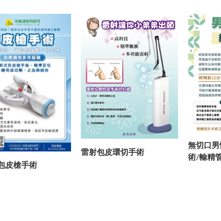
無切口男
雷射包皮環切手術
術/輸精
包皮槍手術