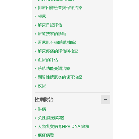
排尿困難檢查與保守治療
頻尿
解尿日記評估
尿道狹窄的診斷
逼尿肌不穩(膀胱抽筋)
解尿疼痛的評估與檢查
血尿的評估
膀胱功能失調治療
間質性膀胱炎的保守治療
夜尿
性病防治
淋病
尖性濕疣(菜花)
人類乳突病毒HPV DNA 篩檢
疱疹病毒