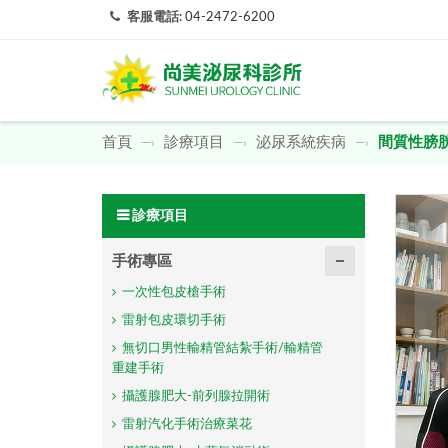
客服電話:
04-2472-6200
首頁
診療項目
泌尿系統疾病
間質性膀
—›
—›
—›
診療項目
手術專區
一次性包皮槍手術
雷射包皮環切手術
無切口男性輸精管結紮手術/輸精管
重建手術
攝護腺肥大-前列腺拉開術
雷射汽化手術治療菜花