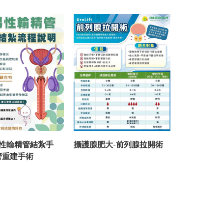
性輸精管結紮手
攝護腺肥大-前列腺拉開術
攝護腺肥大
管重建手術