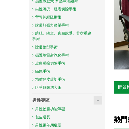
攝護腺肥大-水蒸氣消融術
尖性濕疣、腫瘤切除手術
背脊神經阻斷術
陰道無張力吊帶手術
膀胱、陰道、直腸脫垂、骨盆重建
手術
陰道整型手術
攝護腺雷射汽化手術
皮膚腫瘤切除手術
疝氣手術
精雕包皮環切手術
間質
陰莖龜頭增大術
男性專區
男性勃起功能障礙
包皮過長
熱門
男性更年期症候