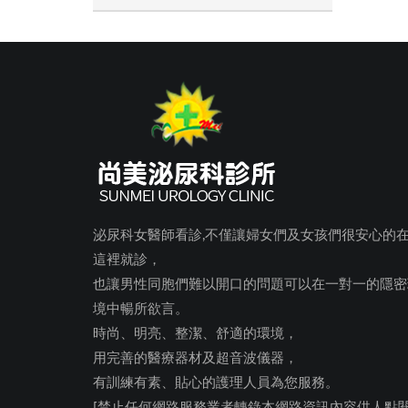
泌尿科女醫師看診,不僅讓婦女們及女孩們很安心的
這裡就診，
也讓男性同胞們難以開口的問題可以在一對一的隱密
境中暢所欲言。
時尚、明亮、整潔、舒適的環境，
用完善的醫療器材及超音波儀器，
有訓練有素、貼心的護理人員為您服務。
[禁止任何網路服務業者轉錄本網路資訊內容供人點閱