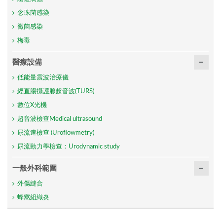
念珠菌感染
黴菌感染
梅毒
醫療設備
低能量震波治療儀
經直腸攝護腺超音波(TURS)
數位X光機
超音波檢查Medical ultrasound
尿流速檢查 (Uroflowmetry)
尿流動力學檢查：Urodynamic study
一般外科範圍
外傷縫合
蜂窩組織炎