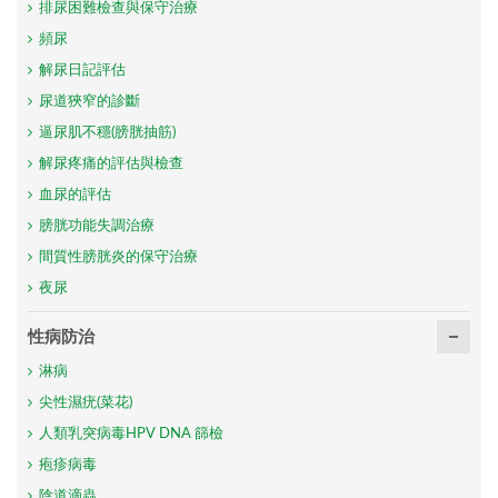
排尿困難檢查與保守治療
頻尿
解尿日記評估
尿道狹窄的診斷
逼尿肌不穩(膀胱抽筋)
解尿疼痛的評估與檢查
血尿的評估
膀胱功能失調治療
間質性膀胱炎的保守治療
夜尿
性病防治
淋病
尖性濕疣(菜花)
人類乳突病毒HPV DNA 篩檢
疱疹病毒
陰道滴蟲