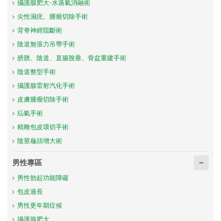
攝護腺肥大-水蒸氣消融術
尖性濕疣、腫瘤切除手術
背脊神經阻斷術
陰道無張力吊帶手術
膀胱、陰道、直腸脫垂、骨盆重建手術
陰道整型手術
攝護腺雷射汽化手術
皮膚腫瘤切除手術
疝氣手術
精雕包皮環切手術
陰莖龜頭增大術
男性專區
男性勃起功能障礙
包皮過長
男性更年期症候
攝護腺肥大