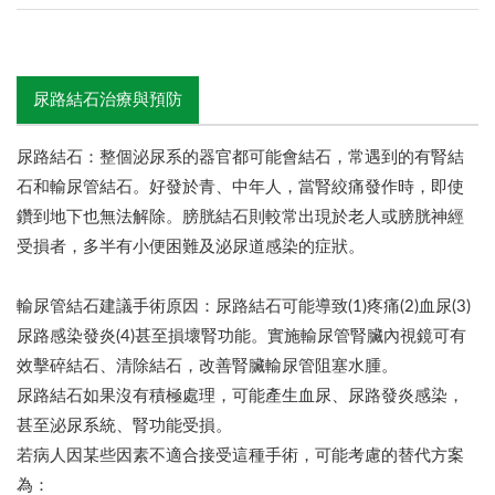
尿路結石治療與預防
尿路結石：整個泌尿系的器官都可能會結石，常遇到的有腎結
石和輸尿管結石。好發於青、中年人，當腎絞痛發作時，即使
鑽到地下也無法解除。膀胱結石則較常出現於老人或膀胱神經
受損者，多半有小便困難及泌尿道感染的症狀。
輸尿管結石建議手術原因：尿路結石可能導致(1)疼痛(2)血尿(3)
尿路感染發炎(4)甚至損壞腎功能。實施輸尿管腎臟內視鏡可有
效擊碎結石、清除結石，改善腎臟輸尿管阻塞水腫。
尿路結石如果沒有積極處理，可能產生血尿、尿路發炎感染，
甚至泌尿系統、腎功能受損。
若病人因某些因素不適合接受這種手術，可能考慮的替代方案
為：