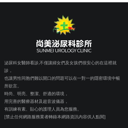
泌尿科女醫師看診,不僅讓婦女們及女孩們很安心的在這裡就
診，
也讓男性同胞們難以開口的問題可以在一對一的隱密環境中暢
所欲言。
時尚、明亮、整潔、舒適的環境，
用完善的醫療器材及超音波儀器，
有訓練有素、貼心的護理人員為您服務。
[禁止任何網路服務業者轉錄本網路資訊內容供人點閱]