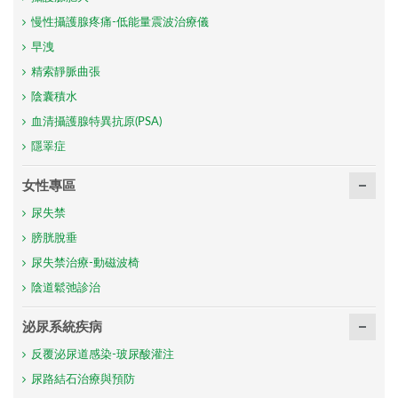
慢性攝護腺疼痛-低能量震波治療儀
早洩
精索靜脈曲張
陰囊積水
血清攝護腺特異抗原(PSA)
隱睪症
女性專區
尿失禁
膀胱脫垂
尿失禁治療-動磁波椅
陰道鬆弛診治
泌尿系統疾病
反覆泌尿道感染-玻尿酸灌注
尿路結石治療與預防