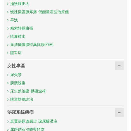
攝護腺肥大
慢性攝護腺疼痛-低能量震波治療儀
早洩
精索靜脈曲張
陰囊積水
血清攝護腺特異抗原(PSA)
隱睪症
女性專區
尿失禁
膀胱脫垂
尿失禁治療-動磁波椅
陰道鬆弛診治
泌尿系統疾病
反覆泌尿道感染-玻尿酸灌注
尿路結石治療與預防