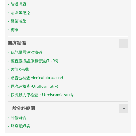
陰道滴蟲
念珠菌感染
黴菌感染
梅毒
醫療設備
低能量震波治療儀
經直腸攝護腺超音波(TURS)
數位X光機
超音波檢查Medical ultrasound
尿流速檢查 (Uroflowmetry)
尿流動力學檢查：Urodynamic study
一般外科範圍
外傷縫合
蜂窩組織炎