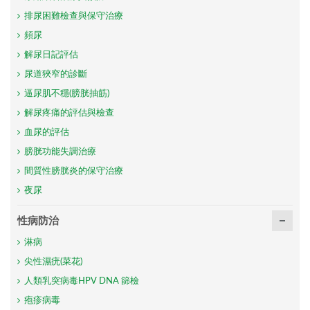
排尿困難檢查與保守治療
頻尿
解尿日記評估
尿道狹窄的診斷
逼尿肌不穩(膀胱抽筋)
解尿疼痛的評估與檢查
血尿的評估
膀胱功能失調治療
間質性膀胱炎的保守治療
夜尿
性病防治
淋病
尖性濕疣(菜花)
人類乳突病毒HPV DNA 篩檢
疱疹病毒