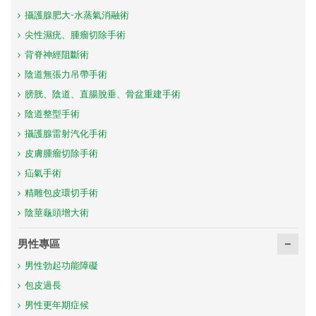
攝護腺肥大-水蒸氣消融術
尖性濕疣、腫瘤切除手術
背脊神經阻斷術
陰道無張力吊帶手術
膀胱、陰道、直腸脫垂、骨盆重建手術
陰道整型手術
攝護腺雷射汽化手術
皮膚腫瘤切除手術
疝氣手術
精雕包皮環切手術
陰莖龜頭增大術
男性專區
男性勃起功能障礙
包皮過長
男性更年期症候