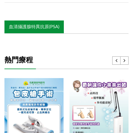
血清攝護腺特異抗原(PSA)
熱門療程